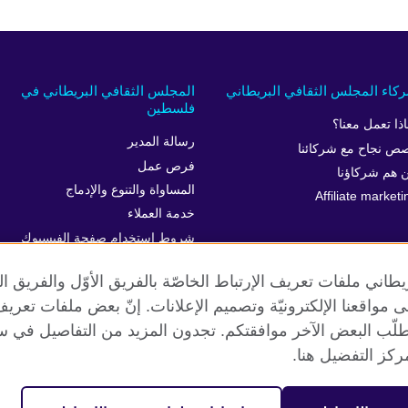
كاء المجلس الثقافي البريطاني
المجلس الثقافي البريطاني في
فلسطين
اذا تعمل معنا؟
رسالة المدير
ص نجاح مع شركائنا
فرص عمل
 هم شركاؤنا
المساواة والتنوع والإدماج
Affiliate marketi
خدمة العملاء
شروط استخدام صفحة الفيسبوك
الركن الصحفي
طاني ملفات تعريف الإرتباط الخاصّة بالفريق الأوّل والفريق 
 إلى مواقعنا الإلكترونيّة وتصميم الإعلانات. إنّ بعض ملفات تع
طلّب البعض الآخر موافقتكم. تجدون المزيد من التفاصيل في س
الخصوصية وشروط الاستخدام
ملفات تعريف الإرتباط
خارطة الموقع
كز التفضيل هنا.