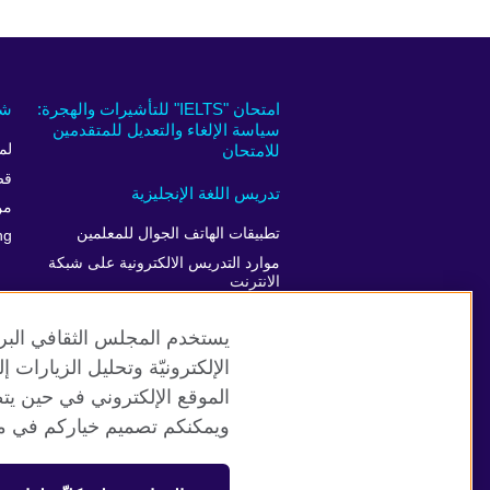
امتحان "IELTS" للتأشيرات والهجرة:
شر
سياسة الإلغاء والتعديل للمتقدمين
للامتحان
لم
قص
تدريس اللغة الإنجليزية
من
تطبيقات الهاتف الجوال للمعلمين
ng
موارد التدريس الالكترونية على شبكة
الانترنت
يستخدم المجلس الثقافي البري
الإلكترونيّة وتحليل الزيارات
الموقع الإلكتروني في حين يت
موقع المجلس الثقافي البريطاني العالمي
ويمكنكم تصميم خياركم في مر
© 2026 British Council