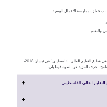
انب تتعلق بممارسة الأعمال اليومية:
ة
س والتعلم
من المقرر عقد ندوة "التحديات والفرص في قطاع التعليم العالي الفلسطيني" في نيسان 2018،
امج. اعرف المزيد عن الندوة فيما يلي.
Click
لتعليم العالي الفلسطيني
to
expand.
More
information