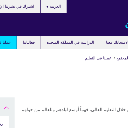
Choose
العربية
اشترك في نشرتنا الإخ
your
language
امتحانك معنا
الدراسة في المملكة المتحدة
فعالياتنا
عملنا ف
لمجتمع
عملنا في التعليم
ع
خلال التعليم العالي، فهماً أوسع لبلدهم وللعالم من حولهم
رب