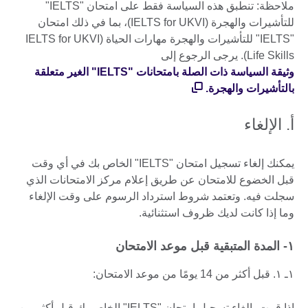
ملاحظة: تنطبق هذه السياسة فقط على امتحان "IELTS"
للتأشيرات والهجرة (IELTS for UKVI)، بما في ذلك امتحان
"IELTS" للتأشيرات والهجرة مهارات الحياة (IELTS for UKVI
Life Skills). يرجى الرجوع إلى
وثيقة السياسة ذات الصلة بامتحانات "IELTS" الغير متعلقة
بالتأشيرات والهجرة.
أ. الإلغاء
يمكنك إلغاء تسجيل امتحان "IELTS" الخاص بك في أي وقت
قبل الخضوع للامتحان عن طريق إعلام مركز الامتحانات الذي
سجلت فيه. وتعتمد شروط استرداد الرسوم على وقت الإلغاء
وما إذا كانت لديك ظروف استثنائية.
۱- المدة المتبقية قبل موعد الامتحان
۱ـ ۱. قبل أكثر من 14 يومًا من موعد الامتحان:
إذا قمت بإلغاء تسجيل امتحان "IELTS" الخاص بك قبل أكثر من