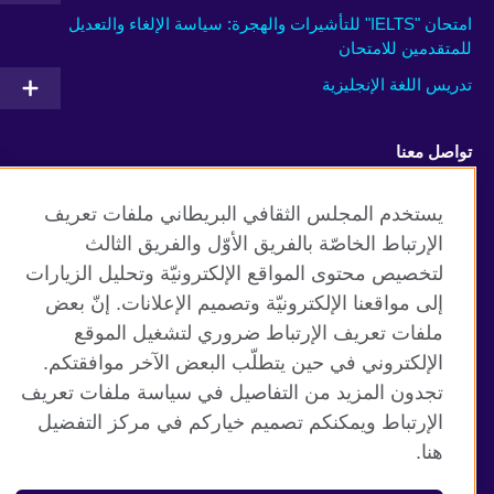
امتحان "IELTS" للتأشيرات والهجرة: سياسة الإلغاء والتعديل
للمتقدمين للامتحان
تدريس اللغة الإنجليزية
تواصل معنا
Facebook
Twitter
يستخدم المجلس الثقافي البريطاني ملفات تعريف
الإرتباط الخاصّة بالفريق الأوّل والفريق الثالث
Youtube
TikTok
لتخصيص محتوى المواقع الإلكترونيّة وتحليل الزيارات
إلى مواقعنا الإلكترونيّة وتصميم الإعلانات. إنّ بعض
ملفات تعريف الإرتباط ضروري لتشغيل الموقع
الإلكتروني في حين يتطلّب البعض الآخر موافقتكم.
موقع المجلس الثقافي البريطاني العالمي
تجدون المزيد من التفاصيل في سياسة ملفات تعريف
الخصوصية وشروط الاستخدام
الإرتباط ويمكنكم تصميم خياركم في مركز التفضيل
ملفات تعريف الإرتباط
هنا.
خارطة الموقع