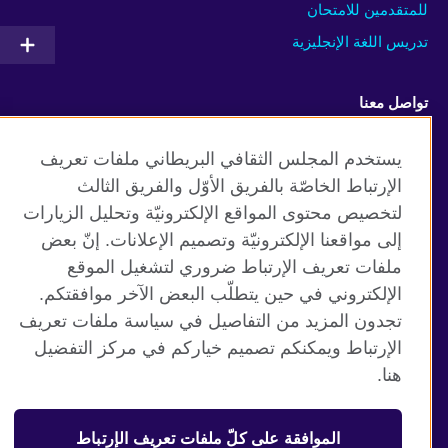
للمتقدمين للامتحان
تدريس اللغة الإنجليزية
تواصل معنا
Facebook
Twitter
يستخدم المجلس الثقافي البريطاني ملفات تعريف
الإرتباط الخاصّة بالفريق الأوّل والفريق الثالث
Youtube
TikTok
لتخصيص محتوى المواقع الإلكترونيّة وتحليل الزيارات
إلى مواقعنا الإلكترونيّة وتصميم الإعلانات. إنّ بعض
ملفات تعريف الإرتباط ضروري لتشغيل الموقع
الإلكتروني في حين يتطلّب البعض الآخر موافقتكم.
موقع المجلس الثقافي البريطاني العالمي
تجدون المزيد من التفاصيل في سياسة ملفات تعريف
الخصوصية وشروط الاستخدام
الإرتباط ويمكنكم تصميم خياركم في مركز التفضيل
ملفات تعريف الإرتباط
هنا.
خارطة الموقع
الموافقة على كلّ ملفات تعريف الإرتباط
© 2026 British Council