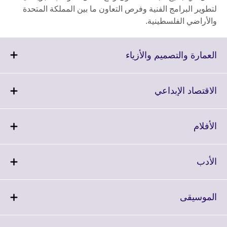
لتطوير البرامج الفنية وفرص التعاون ما بين المملكة المتحدة
والأراضي الفلسطينية.
Click
العمارة والتصميم والأزياء
to
expand.
More
Click
الاقتصاد الإبداعي
information
to
available.
expand.
More
Click
الأفلام
information
to
available.
expand.
More
Click
الأدب
information
to
available.
expand.
More
Click
الموسيقى
information
to
available.
expand.