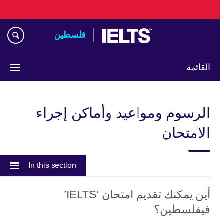
Skip
to
main
فلسطين
content
القائمة
Choose
your
الرسوم ومواعيد وأماكن إجراء
language
الامتحان
In this section
أين يمكنك تقديم امتحان ‘IELTS’
فيفلسطين؟