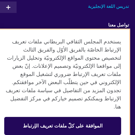
تدريس اللغة الإنجليزية
تواصل معنا
Facebook
Twitter
يستخدم المجلس الثقافي البريطاني ملفات تعريف
الإرتباط الخاصّة بالفريق الأوّل والفريق الثالث
Youtube
TikTok
لتخصيص محتوى المواقع الإلكترونيّة وتحليل الزيارات
إلى مواقعنا الإلكترونيّة وتصميم الإعلانات. إنّ بعض
ملفات تعريف الإرتباط ضروري لتشغيل الموقع
الإلكتروني في حين يتطلّب البعض الآخر موافقتكم.
موقع المجلس الثقافي البريطاني العالمي
تجدون المزيد من التفاصيل في سياسة ملفات تعريف
الخصوصية وشروط الاستخدام
الإرتباط ويمكنكم تصميم خياركم في مركز التفضيل
ملفات تعريف الإرتباط
هنا.
خارطة الموقع
الموافقة على كلّ ملفات تعريف الإرتباط
© 2026 British Council
منظمة المملكة المتحدة الدولية للعلاقات الثقافية والفرص