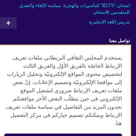
امتحان "IELTS" للتأشيرات والهجرة: سياسة الإلغاء والتعديل
للمتقدمين للامتحان
تدريس اللغة الإنجليزية
تواصل معنا
Facebook
Twitter
يستخدم المجلس الثقافي البريطاني ملفات تعريف
الإرتباط الخاصّة بالفريق الأوّل والفريق الثالث
Youtube
TikTok
لتخصيص محتوى المواقع الإلكترونيّة وتحليل الزيارات
إلى مواقعنا الإلكترونيّة وتصميم الإعلانات. إنّ بعض
ملفات تعريف الإرتباط ضروري لتشغيل الموقع
الإلكتروني في حين يتطلّب البعض الآخر موافقتكم.
موقع المجلس الثقافي البريطاني العالمي
تجدون المزيد من التفاصيل في سياسة ملفات تعريف
الخصوصية وشروط الاستخدام
الإرتباط ويمكنكم تصميم خياركم في مركز التفضيل
ملفات تعريف الإرتباط
هنا.
خارطة الموقع