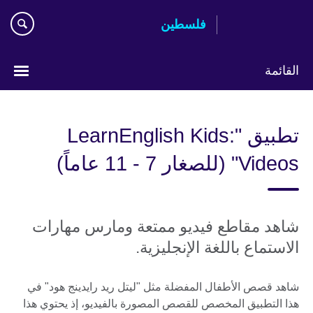
Skip
فلسطين
to
main
content
القائمة
Choose
your
تطبيق "LearnEnglish Kids:
language
Videos" (للصغار 7 - 11 عاماً)
شاهد مقاطع فيديو ممتعة ومارس مهارات
الاستماع باللغة الإنجليزية.
شاهد قصص الأطفال المفضلة مثل "ليتل ريد رايدينج هود" في
هذا التطبيق المخصص للقصص المصورة بالفيديو، إذ يحتوي هذا