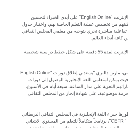
جرى تصميم دورات اللغة الإنجليزية عبر الإنترنت "English Online" على أيدي الخبراء لتحسين
مكينهم من تخصيص عملية التعلم الخاصة بهم، واختيار جدول
فاعلية مباشرة تجري بتوجيه من معلمي المجلس الثقافي
وتوفر المنصة دورات تفاعلية تجري عبر الإنترنت لمدة 55 دقيقة على شكل خطط دراسية شخصية
بدوره قال مدير المجلس الثقافي البريطاني، مارتن دالتري "يسعدني إطلاق دورات "English Online
ث يمكن لمتعلمي اللغة الإنجليزية الوصول إلى دورات
ا وتحسين مهاراتهم اللغوية على مدار الساعة، سبعة أيام في الأسبوع.
زمة موضوعية، على شهادة إنجاز من المجلس الثقافي
English Online” ، التي طورها خبراء اللغة الإنجليزية في المجلس الثقافي البريطاني
وفقاً للإطار الأوروبي المرجعي المشترك " CEFR"، برنامجاً متكاملاً للتعلم من المستوي الابتدائي
 C1". ويمكن للمتعلمين الخضوع لامتحان مستوى مجاني مع الدورة لتحديد