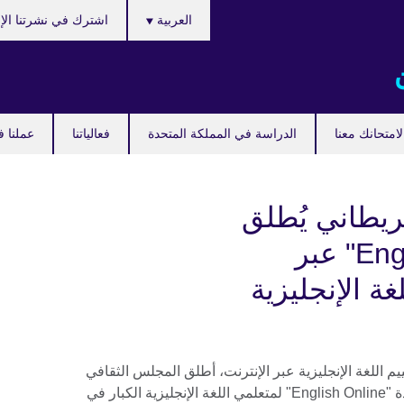
Choose
العربية
اشترك في نشرتنا الإخ
your
language
امتحانك معنا
الدراسة في المملكة المتحدة
فعالياتنا
عملنا ف
ريطاني يُطلق
دورات "English Online" عبر
غة الإنجليزية
م اللغة الإنجليزية عبر الإنترنت، أطلق المجلس الثقافي
البريطاني منصته الرقمية العالمية الجديدة "English Online" لمتعلمي اللغة الإنجليزية الكبار في