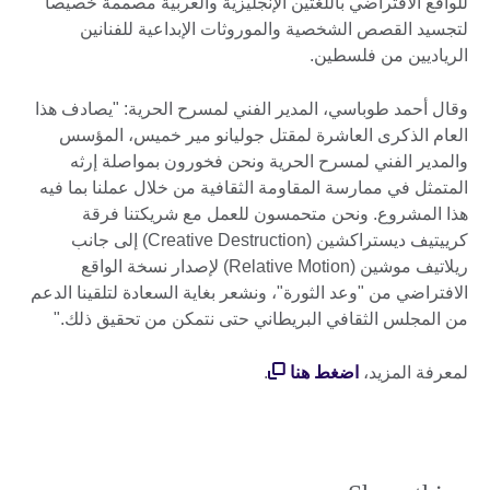
للواقع الافتراضي باللغتين الإنجليزية والعربية مصممة خصيصاً
لتجسيد القصص الشخصية والموروثات الإبداعية للفنانين
الرياديين من فلسطين.
وقال أحمد طوباسي، المدير الفني لمسرح الحرية: "يصادف هذا
العام الذكرى العاشرة لمقتل جوليانو مير خميس، المؤسس
والمدير الفني لمسرح الحرية ونحن فخورون بمواصلة إرثه
المتمثل في ممارسة المقاومة الثقافية من خلال عملنا بما فيه
هذا المشروع. ونحن متحمسون للعمل مع شريكتنا فرقة
كرييتيف ديستراكشين (Creative Destruction) إلى جانب
ريلاتيف موشين (Relative Motion) لإصدار نسخة الواقع
الافتراضي من "وعد الثورة"، ونشعر بغاية السعادة لتلقينا الدعم
من المجلس الثقافي البريطاني حتى نتمكن من تحقيق ذلك."
لمعرفة المزيد،
اضغط هنا
.