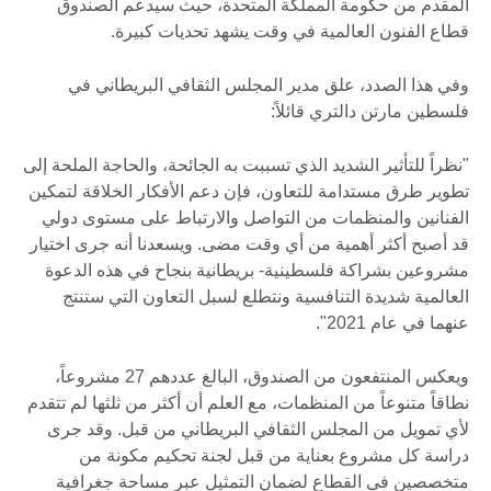
المقدم من حكومة المملكة المتحدة، حيث سيدعم الصندوق
قطاع الفنون العالمية في وقت يشهد تحديات كبيرة.
وفي هذا الصدد، علق مدير المجلس الثقافي البريطاني في
فلسطين مارتن دالتري قائلاً:
"نظراً للتأثير الشديد الذي تسببت به الجائحة، والحاجة الملحة إلى
تطوير طرق مستدامة للتعاون، فإن دعم الأفكار الخلاقة لتمكين
الفنانين والمنظمات من التواصل والارتباط على مستوى دولي
قد أصبح أكثر أهمية من أي وقت مضى. ويسعدنا أنه جرى اختيار
مشروعين بشراكة فلسطينية- بريطانية بنجاح في هذه الدعوة
العالمية شديدة التنافسية ونتطلع لسبل التعاون التي ستنتج
عنهما في عام 2021".
ويعكس المنتفعون من الصندوق، البالغ عددهم 27 مشروعاً،
نطاقاً متنوعاً من المنظمات، مع العلم أن أكثر من ثلثها لم تتقدم
لأي تمويل من المجلس الثقافي البريطاني من قبل. وقد جرى
دراسة كل مشروع بعناية من قبل لجنة تحكيم مكونة من
متخصصين في القطاع لضمان التمثيل عبر مساحة جغرافية