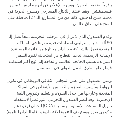
رقمياً لتحقيق التعاون. ويسرنا الإعلان عن أن منظمتين فنيتين
فلسطينيتين، وهما عشتار للإنتاج المسرحي ومسرح الحرية في
مخيم جنين للاجئين، كانتا من بين المشاريع الـ 27 الحاصلة على
المنح على نطاق عالمي.
وقدم الصندوق الذي لا يزال في مرحلته التجريبية منحاً تصل إلى
50 ألف جنيه إسترليني لمنظمات فنية مقرها في المملكة
المتحدة تعمل بالشراكة مع بلدان مختارة من قائمة المساعدة
الإنمائية الرسمية، لدعم القطاع في استجابته لقيود السفر
المتزايدة بسبب الجائحة العالمية والحاجة إلى نُهج أكثر استدامة
فيما يتعلق بطرق العمل الدولي في المستقبل.
ويبني الصندوق على عمل المجلس الثقافي البريطاني في تكوين
الروابط وتأسيس التفاهم والثقة بين الأشخاص في المملكة
المتحدة وخارجها من خلال الفنون، والتعليم وتدريس اللغة
الإنجليزية. وقد أبصر الصندوق التجريبي النور نظراً لاستخدام
تمويل المساعدة الإنمائية الرسمية (ODA) الحالي (وهو دعم
حكومي يعزز ويستهدف التنمية الاقتصادية ورفاه البلدان النامية)