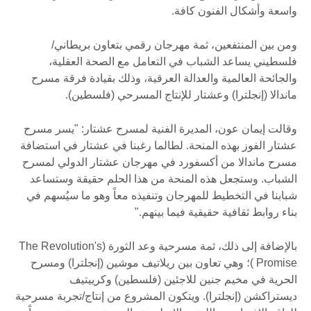
واسعة وأشكال الفنون كافة.
ومن بين المنتفعين، ثمة مهرجان رقمي بتعاون بريطاني/
فلسطيني يساعد الشباب في التعامل مع الصحة العقلية،
والجائحة العالمية والعدالة العرقية، وذلك بقيادة فرقة مسرح
ماندالا (إنجلترا) وعشتار للإنتاج المسرحي (فلسطين).
وقالت إيمان عون، المديرة الفنية لمسرح عشتار: "يسر مسرح
عشتار الفوز بهذه المنحة. لطالما رغبنا في عشتار في استضافة
مسرح ماندالا من أكسفورد في مهرجان عشتار الدولي لمسرح
الشباب. وستجعل هذه المنحة من هذا الحلم حقيقة وستساعد
شبابنا في التخطيط للمهرجان وتنفيذه معاً وهو ما سيُسهم في
بناء روابط ثقافية حقيقية فيما بينهم."
بالإضافة إلى ذلك، ثمة مسرحية وعد الثورة (The Revolution's
Promise )؛ وهي تعاون بين ريلاتيف موشين (إنجلترا) ومسرح
الحرية في مخيم جنين للاجئين (فلسطين) وكرييتيف
ديستراكشن (إنجلترا). ويتكون المشروع من إنتاج/تجربة مسرحية